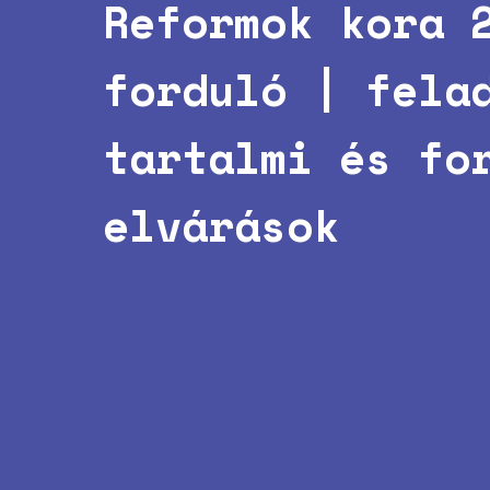
Reformok kora 
forduló | fela
tartalmi és fo
elvárások