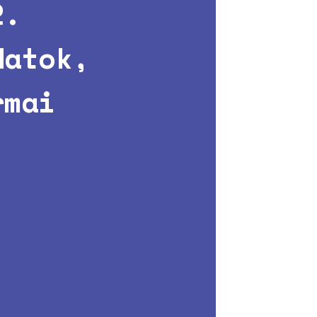
2.
datok,
rmai