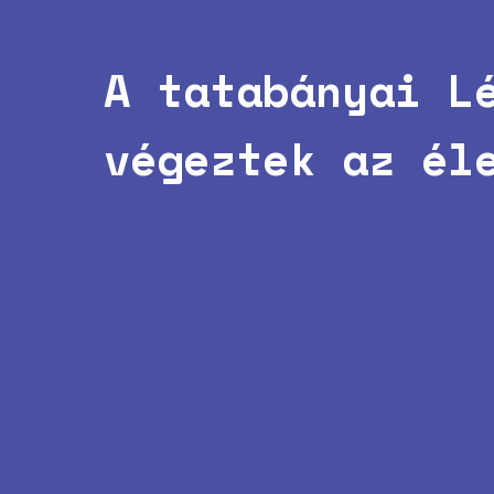
A tatabányai L
végeztek az él