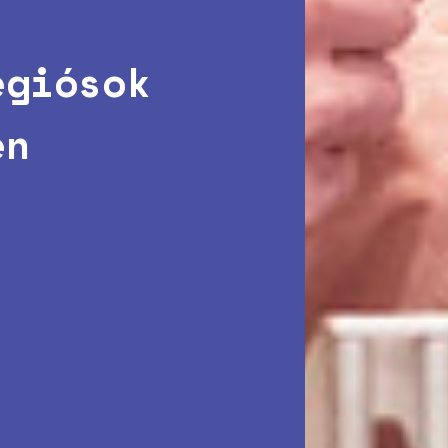
égiósok
en