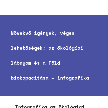
Növekvő igények, véges
lehetőségek: az ökológiai
lábnyom és a Föld
biokapacitása – infografika
Infografika az ökológiai