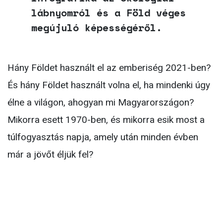
lábnyomról és a Föld véges
megújuló képességéről.
Hány Földet használt el az emberiség 2021-ben?
És hány Földet használt volna el, ha mindenki úgy
élne a világon, ahogyan mi Magyarországon?
Mikorra esett 1970-ben, és mikorra esik most a
túlfogyasztás napja, amely után minden évben
már a jövőt éljük fel?
Kattints a képre, és töltsd le az infografikát!